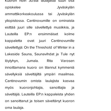
Kuoron noin 30:stä laulajasta suuri osa
opiskelee Jyväskylän
ammattikorkeakoulussa tai Jyväskylän
yliopistossa. Cantinovumille on ominaista
esittää juuri sille sävellettyä musiikkia, ja
Lauteilla EP:n ensimmäiset kolme
kappaletta ovat juuri Cantinovumille
sävellettyjä: On the Threshold of Winter in a
Lakeside Sauna, Saunavihdat ja Tule nyt
löylyhyn, Jumala. Rita Varosen
innoittamana kuoro on tilannut kymmeniä
sävellyksiä säveltäjiltä ympäri maailmaa.
Cantinovumin omista laulajista kasvaa
myös kuoronjohtajia, sanoittajia ja
säveltäjiä. Lauteilla EP:n kappaleista yhden
on sanoittanut ja toisen säveltänyt kuoron
oma laulaja.