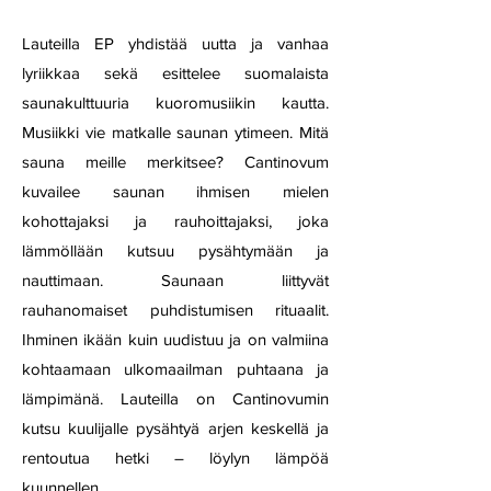
Lauteilla EP yhdistää uutta ja vanhaa
lyriikkaa sekä esittelee suomalaista
saunakulttuuria kuoromusiikin kautta.
Musiikki vie matkalle saunan ytimeen. Mitä
sauna meille merkitsee? Cantinovum
kuvailee saunan ihmisen mielen
kohottajaksi ja rauhoittajaksi, joka
lämmöllään kutsuu pysähtymään ja
nauttimaan. Saunaan liittyvät
rauhanomaiset puhdistumisen rituaalit.
Ihminen ikään kuin uudistuu ja on valmiina
kohtaamaan ulkomaailman puhtaana ja
lämpimänä. Lauteilla on Cantinovumin
kutsu kuulijalle pysähtyä arjen keskellä ja
rentoutua hetki – löylyn lämpöä
kuunnellen.