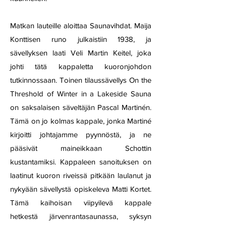
Matkan lauteille aloittaa Saunavihdat. Maija
Konttisen runo julkaistiin 1938, ja
sävellyksen laati Veli Martin Keitel, joka
johti tätä kappaletta kuoronjohdon
tutkinnossaan. Toinen tilaussävellys On the
Threshold of Winter in a Lakeside Sauna
on saksalaisen säveltäjän Pascal Martinén.
Tämä on jo kolmas kappale, jonka Martiné
kirjoitti johtajamme pyynnöstä, ja ne
pääsivät maineikkaan Schottin
kustantamiksi. Kappaleen sanoituksen on
laatinut kuoron riveissä pitkään laulanut ja
nykyään sävellystä opiskeleva Matti Kortet.
Tämä kaihoisan viipyilevä kappale
hetkestä järvenrantasaunassa, syksyn