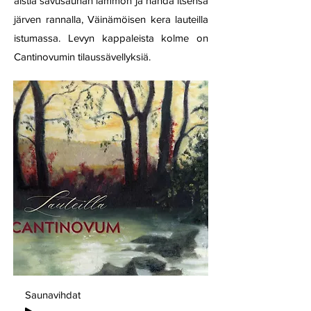
aistia savusaunan lämmön ja nähdä itsensä
järven rannalla, Väinämöisen kera lauteilla
istumassa. Levyn kappaleista kolme on
Cantinovumin tilaussävellyksiä.
Saunavihdat