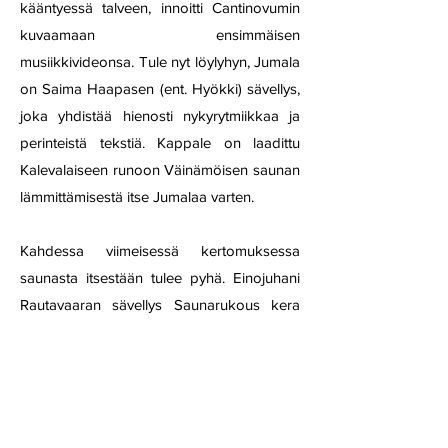
kääntyessä talveen, innoitti Cantinovumin
kuvaamaan ensimmäisen
musiikkivideonsa. Tule nyt löylyhyn, Jumala
on Saima Haapasen (ent. Hyökki) sävellys,
joka yhdistää hienosti nykyrytmiikkaa ja
perinteistä tekstiä. Kappale on laadittu
Kalevalaiseen runoon Väinämöisen saunan
lämmittämisestä itse Jumalaa varten.
Kahdessa viimeisessä kertomuksessa
saunasta itsestään tulee pyhä. Einojuhani
Rautavaaran sävellys Saunarukous kera
perinteikkään tekstin kutsuu lauteiden
lämpöön vieraaksi Neitsyt Marian. Lauteilla
EP:n viimeinen kappale Haltian herätys on
Juhani Komulaisen sävellys Irene Malmin
lumoavaan tekstiin haltiasta, joka