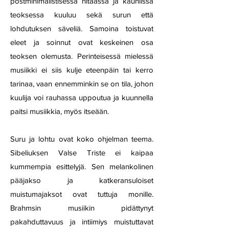
postminimalistisessa hitaassa ja kauniissa
teoksessa kuuluu sekä surun että
lohdutuksen säveliä. Samoina toistuvat
eleet ja soinnut ovat keskeinen osa
teoksen olemusta. Perinteisessä mielessä
musiikki ei siis kulje eteenpäin tai kerro
tarinaa, vaan ennemminkin se on tila, johon
kuulija voi rauhassa uppoutua ja kuunnella
paitsi musiikkia, myös itseään.
Suru ja lohtu ovat koko ohjelman teema.
Sibeliuksen Valse Triste ei kaipaa
kummempia esittelyjä. Sen melankolinen
pääjakso ja katkeransuloiset
muistumajaksot ovat tuttuja monille.
Brahmsin musiikin pidättynyt
pakahduttavuus ja intiimiys muistuttavat