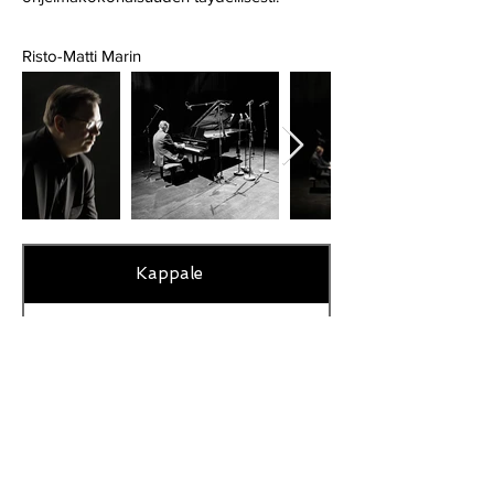
Risto-Matti Marin
Kappale
1.
Jean Sibelius - Valse Triste, op. 44 no 1
Tekijätiedot
Pianisti: Risto-Matti Marin