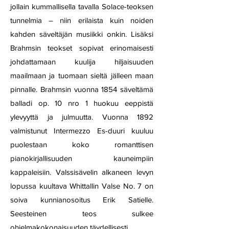
jollain kummallisella tavalla Solace-teoksen
tunnelmia – niin erilaista kuin noiden
kahden säveltäjän musiikki onkin. Lisäksi
Brahmsin teokset sopivat erinomaisesti
johdattamaan kuulija hiljaisuuden
maailmaan ja tuomaan sieltä jälleen maan
pinnalle. Brahmsin vuonna 1854 säveltämä
balladi op. 10 nro 1 huokuu eeppistä
ylevyyttä ja julmuutta. Vuonna 1892
valmistunut Intermezzo Es-duuri kuuluu
puolestaan koko romanttisen
pianokirjallisuuden kauneimpiin
kappaleisiin. Valssisävelin alkaneen levyn
lopussa kuultava Whittallin Valse No. 7 on
soiva kunnianosoitus Erik Satielle.
Seesteinen teos sulkee
ohjelmakokonaisuuden täydellisesti.