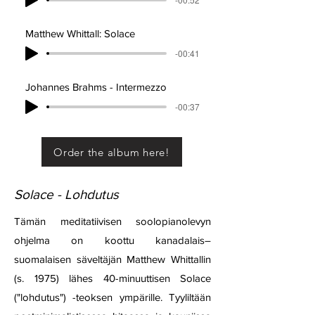
Matthew Whittall: Solace
-00:41
Johannes Brahms - Intermezzo
-00:37
Order the album here!
Solace - Lohdutus
Tämän meditatiivisen soolopianolevyn
ohjelma on koottu kanadalais–
suomalaisen säveltäjän Matthew Whittallin
(s. 1975) lähes 40-minuuttisen Solace
("lohdutus") -teoksen ympärille. Tyyliltään