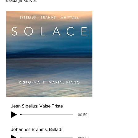
sielua ja korvia.
Jean Sibelius: Valse Triste
-00:50
Johannes Brahms: Balladi
-00:52