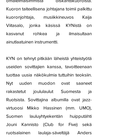
omaleimaisimmista diskanttikuoroista.
Kuoron taiteellisena johtajana toimii palkittu
kuoronjohtaja, musiikkineuvos Kaija
Viitasalo, jonka käsissä KYNistä on
kasvanut rohkea ja ilmaisultaan
ainutlaatuinen instrumentti.
KYN on tehnyt pitkään läheistä yhteistyötä
useiden sovittajien kanssa, tavoitteenaan
tuottaa uusia näkökulmia tuttuihin teoksiin.
Nyt uuden muodon ovat saaneet
rakastetut joululaulut Suomesta ja
Ruotsista. Sovittajina albumilla ovat jazz-
virtuoosi Mikko Hassinen (mm. UMO),
Suomen lauluyhtyekentän huipputähti
Jouni Kannisto (Club for Five) sekä
ruotsalainen laulaja-säveltäjä Anders