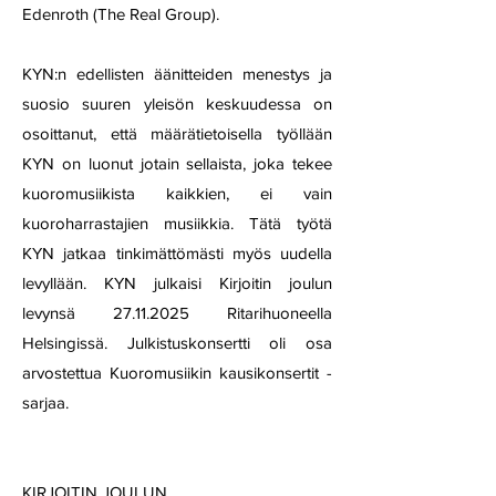
Edenroth (The Real Group).
KYN:n edellisten äänitteiden menestys ja
suosio suuren yleisön keskuudessa on
osoittanut, että määrätietoisella työllään
KYN on luonut jotain sellaista, joka tekee
kuoromusiikista kaikkien, ei vain
kuoroharrastajien musiikkia. Tätä työtä
KYN jatkaa tinkimättömästi myös uudella
levyllään. KYN julkaisi Kirjoitin joulun
levynsä
27.11.2025
Ritarihuoneella
Helsingissä. Julkistuskonsertti oli osa
arvostettua Kuoromusiikin kausikonsertit -
sarjaa.
KIRJOITIN JOULUN