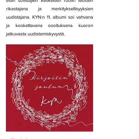
esiin sovittajien keskeisen roolin teosten
rikastajana ja merkityksellisyyksien
uudistajana. KYN:n 11. albumi soi vahvana
ja koskettavana osoituksena kuoron
jatkuvasta uudistamiskyvystä.