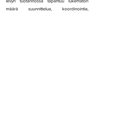
levyn tuotannossa tapahtuu lukematon
määrä suunnittelua, koordinointia,
sopimista, selvittelyä, hakemuksia,
taltiointia, kuuntelua, editointia,
miksaamista, masterointia, graafista
suunnittelua, kuvaamista, videointia,
markkinointia, tiedottamista, promootiota ja
viestintää. Lähes 70 henkilöä on tavalla tai
toisella ollut vaikuttamassa tämän levyn
syntymiseen. Kiitos heille jokaiselle!
KYN