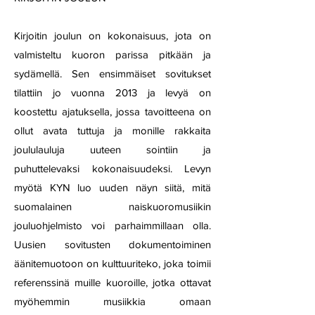
Kirjoitin joulun on kokonaisuus, jota on
valmisteltu kuoron parissa pitkään ja
sydämellä. Sen ensimmäiset sovitukset
tilattiin jo vuonna 2013 ja levyä on
koostettu ajatuksella, jossa tavoitteena on
ollut avata tuttuja ja monille rakkaita
joululauluja uuteen sointiin ja
puhuttelevaksi kokonaisuudeksi. Levyn
myötä KYN luo uuden näyn siitä, mitä
suomalainen naiskuoromusiikin
jouluohjelmisto voi parhaimmillaan olla.
Uusien sovitusten dokumentoiminen
äänitemuotoon on kulttuuriteko, joka toimii
referenssinä muille kuoroille, jotka ottavat
myöhemmin musiikkia omaan