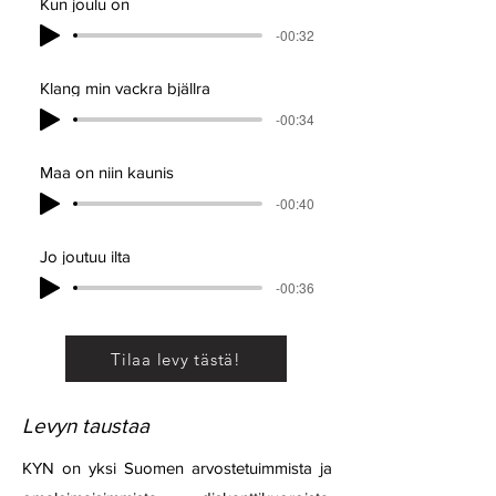
Kun joulu on
-00:32
Klang min vackra bjällra
-00:34
Maa on niin kaunis
-00:40
Jo joutuu ilta
-00:36
Tilaa levy tästä!
Levyn taustaa
KYN on yksi Suomen arvostetuimmista ja