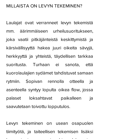
MILLAISTA ON LEVYN TEKEMINEN?
Laulajat ovat verranneet levyn tekemistä
mm. äärimmäiseen urheilusuoritukseen,
joka vaatii pitkäjänteistä keskittymistä ja
kärsivällisyyttä hakea juuri oikeita sävyjä,
herkkyyttä ja yhteistä, täydellisen tarkkaa
suoritusta. Turhaan ei sanota, että
kuorolaulajien sydämet tahdistuvat samaan
rytmiin. Sopivan rennolla otteella ja
asenteella syntyy lopulta oikea flow, jossa
palaset loksahtavat paikalleen ja
saavutetaan toivottu lopputulos.
Levyn tekeminen on usean osapuolen
tiimityötä, ja taiteellisen tekemisen lisäksi