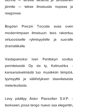
jännite — tekee ilmaisusta nopeaa ja
reagoivaa.
Bogdan Preczin Toccata avaa oven
modernimpaan ilmaisuun: teos rakentuu
virtuoosiselle rytmisyydelle ja suoralle
dramatiikalle.
Vastapainoksi Ivan Panitskyn sovitus
perinteisestä Oy da ty, Kalinushka -
kansansävelmästä tuo musiikkiin lämpöä,
lyyrisyyttä ja välähdyksen slaavilaisesta
melankoliasta.
Levy päättyy Astor Piazzollan S.V.P. -
teokseen, jossa tango nuevo saa elegantin,