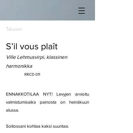
Takaisin
S’il vous plaît
Ville Lehmusvirpi, klassinen
harmonikka
RRCD 011
ENNAKKOTILAA NYT! Levyjen arvioitu
valmistumisaika painosta on heinäkuun
alussa.
Soitossani kohtaa kaksi suuntaa.