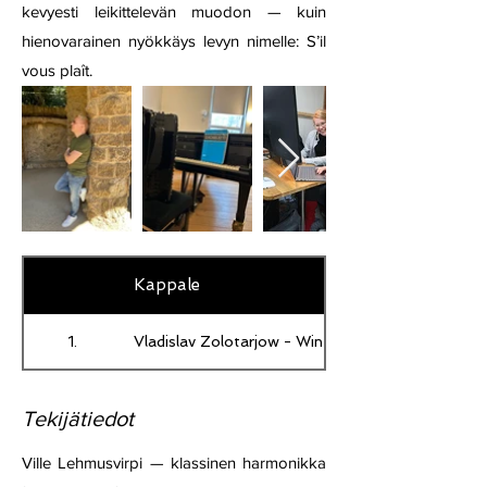
kevyesti leikittelevän muodon — kuin
hienovarainen nyökkäys levyn nimelle: S’il
vous plaît.
Kappale
1.
Vladislav Zolotarjow - Winter Morning
Tekijätiedot
Ville Lehmusvirpi — klassinen harmonikka