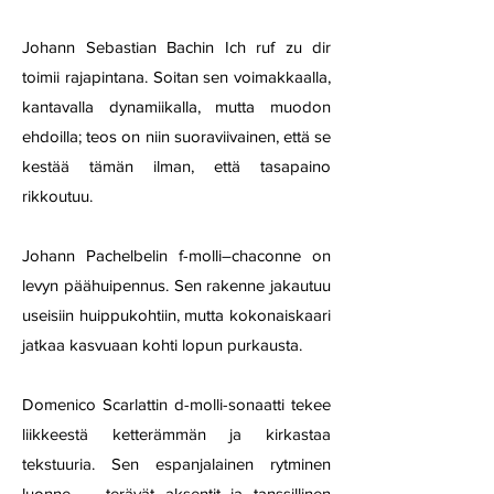
Johann Sebastian Bachin Ich ruf zu dir
toimii rajapintana. Soitan sen voimakkaalla,
kantavalla dynamiikalla, mutta muodon
ehdoilla; teos on niin suoraviivainen, että se
kestää tämän ilman, että tasapaino
rikkoutuu.
Johann Pachelbelin f-molli–chaconne on
levyn päähuipennus. Sen rakenne jakautuu
useisiin huippukohtiin, mutta kokonaiskaari
jatkaa kasvuaan kohti lopun purkausta.
Domenico Scarlattin d-molli-sonaatti tekee
liikkeestä ketterämmän ja kirkastaa
tekstuuria. Sen espanjalainen rytminen
luonne — terävät aksentit ja tanssillinen