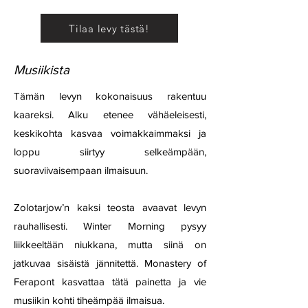
Tilaa levy tästä!
Musiikista
Tämän levyn kokonaisuus rakentuu
kaareksi. Alku etenee vähäeleisesti,
keskikohta kasvaa voimakkaimmaksi ja
loppu siirtyy selkeämpään,
suoraviivaisempaan ilmaisuun.
Zolotarjow’n kaksi teosta avaavat levyn
rauhallisesti. Winter Morning pysyy
liikkeeltään niukkana, mutta siinä on
jatkuvaa sisäistä jännitettä. Monastery of
Ferapont kasvattaa tätä painetta ja vie
musiikin kohti tiheämpää ilmaisua.